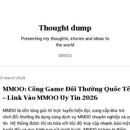
Thought dump
Presenting my thoughts, stories and ideas to
the world
MMOO
th March 2026
MMOO: Cổng Game Đổi Thưởng Quốc Tế
– Link Vào MMOO Uy Tín 2026
MMOO là nền tảng giải trí trực tuyến hiện đại, cung cấp kho trò
chơi đổi thưởng đa dạng cùng dịch vụ MMOO chuyên nghiệp và u
tín. Hệ thống được tối ưu hóa với tốc độ truy cập nhanh, bảo mậ
tuyệt đối và quy trình nạp rút minh bạch. MMOO tự hào là điểm